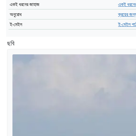
একই ধরনের জাহাজ
একই ধরনের
অনুরোধ
ক্রয়ের জন্
ই-মেইল
ই-মেইল পা
ছবি