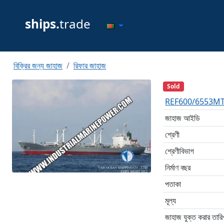
ships.
trade
বিক্রির জন্য জাহাজ
রিফার জাহাজ
Sold
REF600/6553MT/জাপান
জাহাজ আইডি
শ্রেণী
শ্রেণীবিভাগ
নির্মাণ বছর
পতাকা
মূল্য
জাহাজ যুক্ত করার তারি