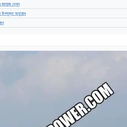
 জাহাজ দেখুন
য উপযুক্ত অনুরোধ
ঠান