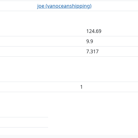
joe (vanoceanshipping)
124.69
9.9
7.317
1