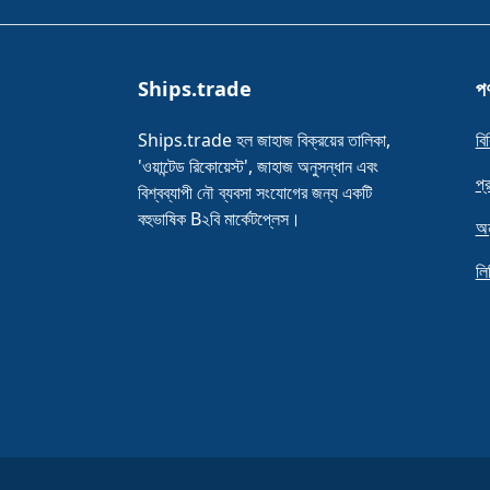
Ships.trade
পণ
Ships.trade হল জাহাজ বিক্রয়ের তালিকা,
বি
'ওয়ান্টেড রিকোয়েস্ট', জাহাজ অনুসন্ধান এবং
প্
বিশ্বব্যাপী নৌ ব্যবসা সংযোগের জন্য একটি
বহুভাষিক B২বি মার্কেটপ্লেস।
অন
লি