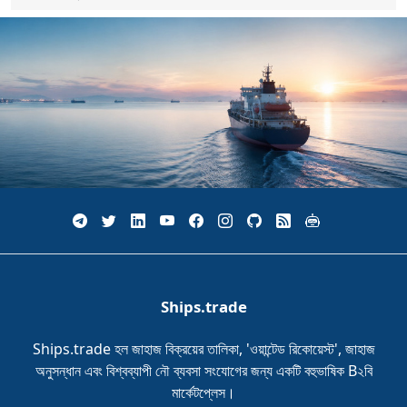
Ships.trade
Ships.trade হল জাহাজ বিক্রয়ের তালিকা, 'ওয়ান্টেড রিকোয়েস্ট', জাহাজ
অনুসন্ধান এবং বিশ্বব্যাপী নৌ ব্যবসা সংযোগের জন্য একটি বহুভাষিক B২বি
মার্কেটপ্লেস।