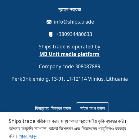
গ্রাহক সহায়তা
info@ships.trade
+380934480633
Ships.trade is operated by
MB Unit media platform
Company code 308087889
Perkūnkiemio g. 13-91, LT-12114 Vilnius, Lithuania
বিনামূল্যে নিবন্ধন করুন
সাইন আপ করুন
Ships.trade পরিচালনা করার জন্য আমরা প্রয়োজনীয় কুকি ব্যবহার করি।
© 2020–2026 Ships.trade. Operated by
MB Unit media
আপনার অনুমতি সাপেক্ষে, আমরা বিশ্লেষণ এবং বিজ্ঞাপনের প্রযুক্তিও ব্যবহার
platform
.
করি।
আরও জানুন