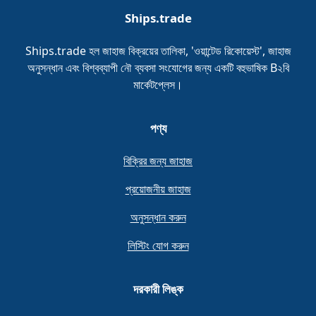
Ships.trade
Ships.trade হল জাহাজ বিক্রয়ের তালিকা, 'ওয়ান্টেড রিকোয়েস্ট', জাহাজ
অনুসন্ধান এবং বিশ্বব্যাপী নৌ ব্যবসা সংযোগের জন্য একটি বহুভাষিক B২বি
মার্কেটপ্লেস।
পণ্য
বিক্রির জন্য জাহাজ
প্রয়োজনীয় জাহাজ
অনুসন্ধান করুন
লিস্টিং যোগ করুন
দরকারী লিঙ্ক