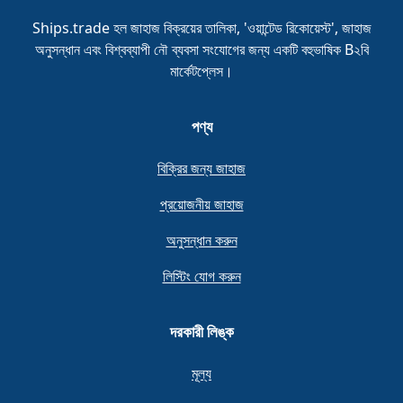
Ships.trade হল জাহাজ বিক্রয়ের তালিকা, 'ওয়ান্টেড রিকোয়েস্ট', জাহাজ
অনুসন্ধান এবং বিশ্বব্যাপী নৌ ব্যবসা সংযোগের জন্য একটি বহুভাষিক B২বি
মার্কেটপ্লেস।
পণ্য
বিক্রির জন্য জাহাজ
প্রয়োজনীয় জাহাজ
অনুসন্ধান করুন
লিস্টিং যোগ করুন
দরকারী লিঙ্ক
মূল্য