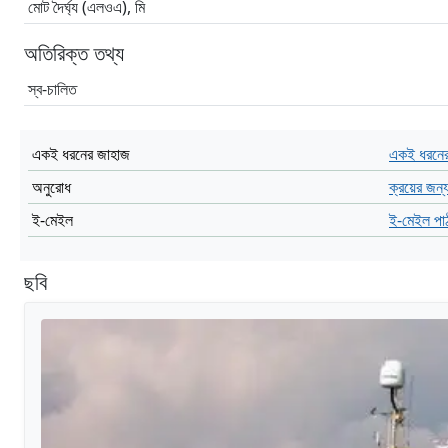
মোট দৈর্ঘ্য (এলওএ), মি
অতিরিক্ত তথ্য
স্ব-চালিত
একই ধরনের জাহাজ
একই ধরনের
অনুরোধ
ক্রয়ের জন্
ই-মেইল
ই-মেইল পা
ছবি