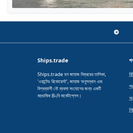
Ships.trade
পণ
Ships.trade হল জাহাজ বিক্রয়ের তালিকা,
বি
'ওয়ান্টেড রিকোয়েস্ট', জাহাজ অনুসন্ধান এবং
প্
বিশ্বব্যাপী নৌ ব্যবসা সংযোগের জন্য একটি
বহুভাষিক B২বি মার্কেটপ্লেস।
অন
লি