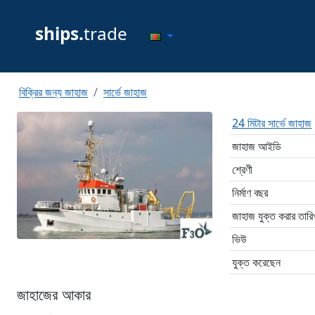
ships.
trade
বিক্রির জন্য জাহাজ
সার্ভে জাহাজ
24 মিটার সার্ভে জাহাজ
জাহাজ আইডি
শ্রেণী
নির্মাণ বছর
জাহাজ যুক্ত করার তারি
ভিউ
যুক্ত করেছেন
জাহাজের আকার