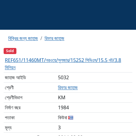
বিক্রির জন্য জাহাজ
রিফার জাহাজ
Sold
REF651/11460MT/নরওয়ে/সুলজার/15252 সিবিএম/15.5 নট/3.8
মিলিয়ন
জাহাজ আইডি
5032
শ্রেণী
রিফার জাহাজ
শ্রেণীবিভাগ
KM
নির্মাণ বছর
1984
পতাকা
কিউবা
মূল্য
3