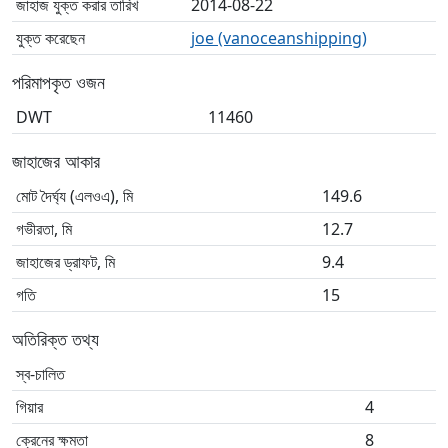
জাহাজ যুক্ত করার তারিখ
2014-08-22
যুক্ত করেছেন
joe (vanoceanshipping)
পরিমাপকৃত ওজন
DWT
11460
জাহাজের আকার
মোট দৈর্ঘ্য (এলওএ), মি
149.6
গভীরতা, মি
12.7
জাহাজের ড্রাফট, মি
9.4
গতি
15
অতিরিক্ত তথ্য
স্ব-চালিত
গিয়ার
4
ক্রেনের ক্ষমতা
8