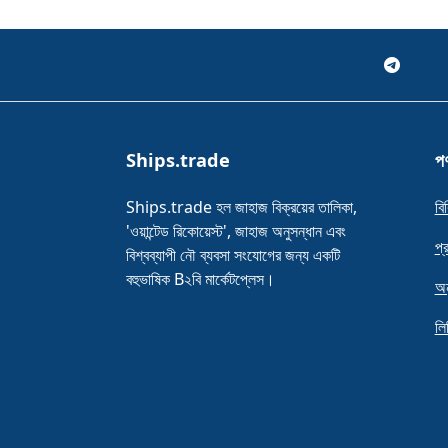
Ships.trade
পণ
Ships.trade হল জাহাজ বিক্রয়ের তালিকা,
বি
'ওয়ান্টেড রিকোয়েস্ট', জাহাজ অনুসন্ধান এবং
প্
বিশ্বব্যাপী নৌ ব্যবসা সংযোগের জন্য একটি
বহুভাষিক B২বি মার্কেটপ্লেস।
অন
লি