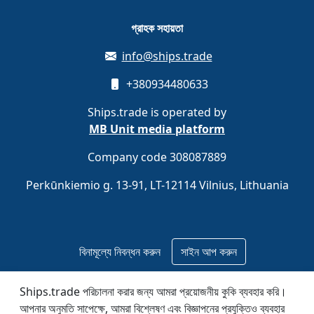
গ্রাহক সহায়তা
info@ships.trade
+380934480633
Ships.trade is operated by
MB Unit media platform
Company code 308087889
Perkūnkiemio g. 13-91, LT-12114 Vilnius, Lithuania
বিনামূল্যে নিবন্ধন করুন
সাইন আপ করুন
Ships.trade পরিচালনা করার জন্য আমরা প্রয়োজনীয় কুকি ব্যবহার করি।
© 2020–2026 Ships.trade. Operated by
MB Unit media
আপনার অনুমতি সাপেক্ষে, আমরা বিশ্লেষণ এবং বিজ্ঞাপনের প্রযুক্তিও ব্যবহার
platform
.