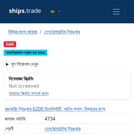
ships.
trade
বিক্রির জন্য জাহাজ
তেল/রাসায়নিক ট্যাঙ্কার
Sold
স্বয়ংক্রিয়ভাবে অনুবাদ করা হয়েছে
মূল শিরোনাম দেখুন
নিষেধাজ্ঞা স্ক্রিনিং
Not screened
আমাদের স্ক্রিনিং সম্পর্কে জানুন
বাঙ্কারিং ট্যাঙ্কার 6200 ডিডব্লিউটি, আইস ক্লাস, বিক্রয়ের জন্য
জাহাজ আইডি
4734
শ্রেণী
তেল/রাসায়নিক ট্যাঙ্কার