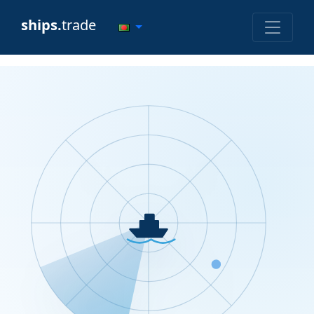
ships.
trade