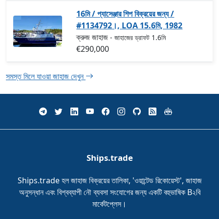
16মি / প্যাসেঞ্জার শিপ বিক্রয়ের জন্য /
#1134792।, LOA 15.6মি, 1982
ক্রুজ জাহাজ
- জাহাজের ড্রাফট 1.6মি
€290,000
সমস্ত মিলে যাওয়া জাহাজ দেখুন
Ships.trade
Ships.trade হল জাহাজ বিক্রয়ের তালিকা, 'ওয়ান্টেড রিকোয়েস্ট', জাহাজ
অনুসন্ধান এবং বিশ্বব্যাপী নৌ ব্যবসা সংযোগের জন্য একটি বহুভাষিক B২বি
মার্কেটপ্লেস।