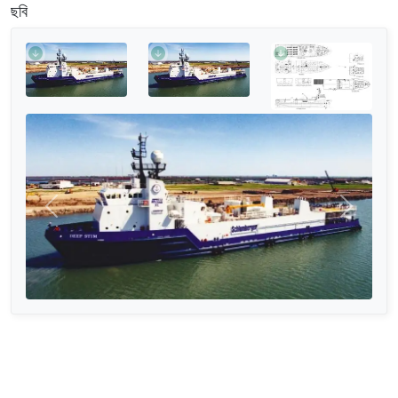
ছবি
আগের
পরের