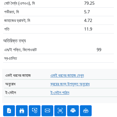
মোট দৈর্ঘ্য (এলওএ), মি
79.25
গভীরতা, মি
5.7
জাহাজের ড্রাফট, মি
4.72
গতি
11.9
অতিরিক্ত তথ্য
এম/ই শক্তি, কিলোওয়াট
99
স্ব-চালিত
একই ধরনের জাহাজ
একই ধরনের জাহাজ দেখুন
অনুরোধ
ক্রয়ের জন্য উপযুক্ত অনুরোধ
ই-মেইল
ই-মেইল পাঠান