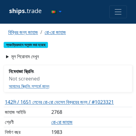
ships.
trade
বিক্রির জন্য জাহাজ
রো-রো জাহাজ
স্বয়ংক্রিয়ভাবে অনুবাদ করা হয়েছে
মূল শিরোনাম দেখুন
নিষেধাজ্ঞা স্ক্রিনিং
Not screened
আমাদের স্ক্রিনিং সম্পর্কে জানুন
142মি / 1651 লেনের রো-রো ভেসেল বিক্রয়ের জন্য / #1023321
জাহাজ আইডি
2768
শ্রেণী
রো-রো জাহাজ
নির্মাণ বছর
1983