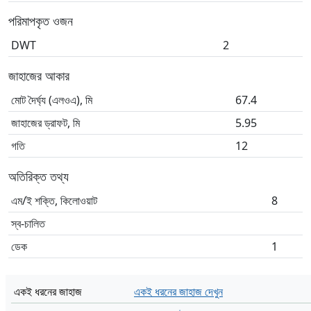
পরিমাপকৃত ওজন
DWT
2
জাহাজের আকার
মোট দৈর্ঘ্য (এলওএ), মি
67.4
জাহাজের ড্রাফট, মি
5.95
গতি
12
অতিরিক্ত তথ্য
এম/ই শক্তি, কিলোওয়াট
8
স্ব-চালিত
ডেক
1
একই ধরনের জাহাজ
একই ধরনের জাহাজ দেখুন