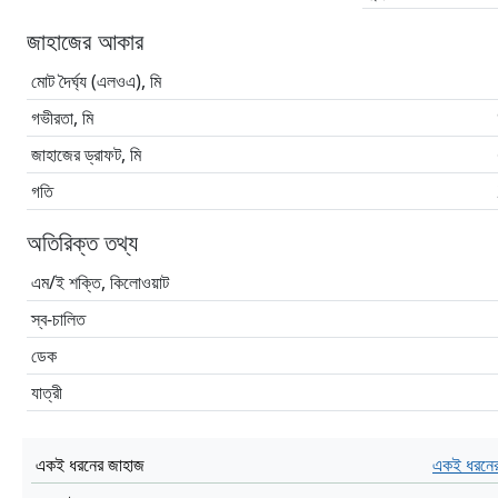
জাহাজের আকার
মোট দৈর্ঘ্য (এলওএ), মি
গভীরতা, মি
জাহাজের ড্রাফট, মি
গতি
অতিরিক্ত তথ্য
এম/ই শক্তি, কিলোওয়াট
স্ব-চালিত
ডেক
যাত্রী
একই ধরনের জাহাজ
একই ধরনের