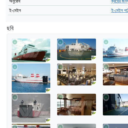
অনুরোধ
ক্রয়ের জন্
ই-মেইল
ই-মেইল পা
ছবি