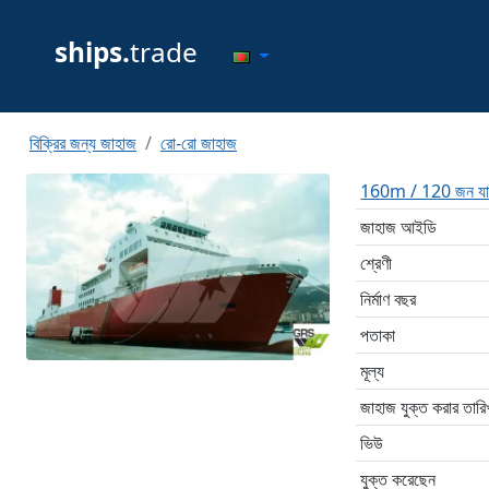
ships.
trade
বিক্রির জন্য জাহাজ
রো-রো জাহাজ
160m / 120 জন যাত্র
জাহাজ আইডি
শ্রেণী
নির্মাণ বছর
পতাকা
মূল্য
জাহাজ যুক্ত করার তারি
ভিউ
যুক্ত করেছেন