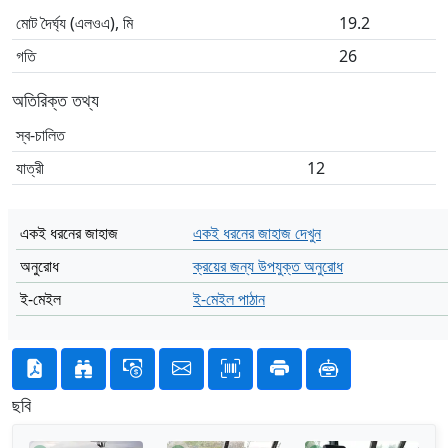
মোট দৈর্ঘ্য (এলওএ), মি
19.2
গতি
26
অতিরিক্ত তথ্য
স্ব-চালিত
যাত্রী
12
একই ধরনের জাহাজ
একই ধরনের জাহাজ দেখুন
অনুরোধ
ক্রয়ের জন্য উপযুক্ত অনুরোধ
ই-মেইল
ই-মেইল পাঠান
ছবি